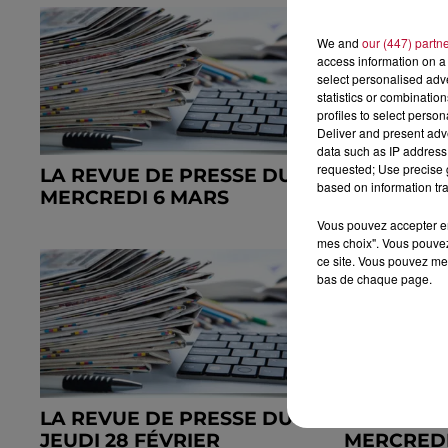
We and
our (447) partn
access information on a 
select personalised ad
statistics or combinatio
profiles to select person
Deliver and present adv
data such as IP address 
requested; Use precise g
LA REVUE DE PRESSE DU
LA REVUE
based on information tra
MERCREDI 6 MARS
MARDI 5 
Vous pouvez accepter en 
mes choix". Vous pouvez
ce site. Vous pouvez met
bas de chaque page.
LA REVUE DE PRESSE DU
LA REVUE
JEUDI 28 FÉVRIER
MERCREDI