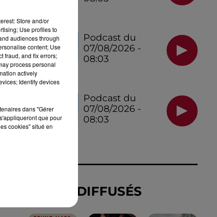
erest: Store and/or
tising; Use profiles to
Podcast du
tand audiences through
personalise content; Use
07/08/2026 -
 fraud, and fix errors;
08:03
 may process personal
mation actively
vices; Identify devices
U
Podcast du
07/08/2026 -
rtenaires dans "Gérer
s'appliqueront que pour
08:03
les cookies" situé en
TITRES DIFFUSÉS
U