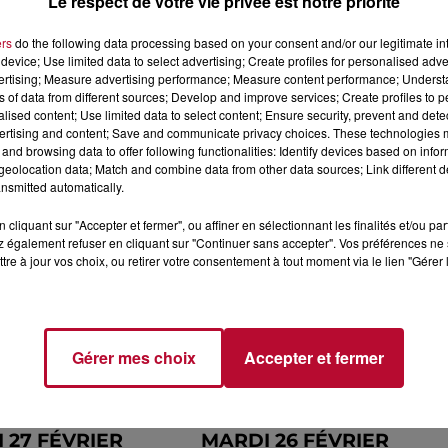
Le respect de votre vie privée est notre priorité
ers
do the following data processing based on your consent and/or our legitimate int
device; Use limited data to select advertising; Create profiles for personalised adver
vertising; Measure advertising performance; Measure content performance; Unders
ns of data from different sources; Develop and improve services; Create profiles to 
alised content; Use limited data to select content; Ensure security, prevent and detect
ertising and content; Save and communicate privacy choices. These technologies
and browsing data to offer following functionalities: Identify devices based on infor
eolocation data; Match and combine data from other data sources; Link different de
 DE PRESSE DU
LA REVUE DE PRESSE D
nsmitted automatically.
MARS
LUNDI 4 MARS
cliquant sur "Accepter et fermer", ou affiner en sélectionnant les finalités et/ou pa
 également refuser en cliquant sur "Continuer sans accepter". Vos préférences ne 
tre à jour vos choix, ou retirer votre consentement à tout moment via le lien "Gérer 
Gérer mes choix
Accepter et fermer
 DE PRESSE DU
LA REVUE DE PRESSE D
 27 FÉVRIER
MARDI 26 FÉVRIER