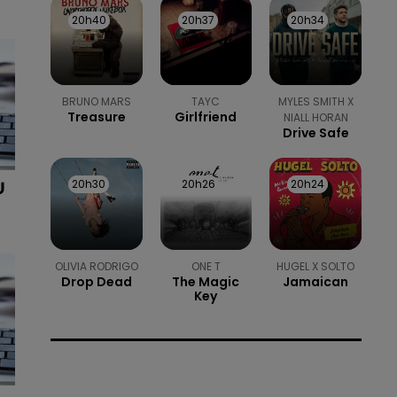
20h40
20h40
20h37
20h37
20h34
20h34
BRUNO MARS
TAYC
MYLES SMITH X
Treasure
Girlfriend
NIALL HORAN
Drive Safe
20h30
20h30
20h26
20h26
20h24
20h24
U
OLIVIA RODRIGO
ONE T
HUGEL X SOLTO
Drop Dead
The Magic
Jamaican
Key