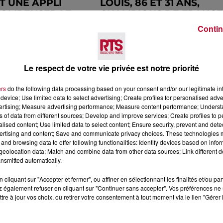
T UNE APPLI
LOUIS, 86 ET 31 ANS,
COMPENSER LE
CHAMPIONS DE FRANCE
...
DE...
Contin
Le respect de votre vie privée est notre priorité
ers
do the following data processing based on your consent and/or our legitimate int
device; Use limited data to select advertising; Create profiles for personalised adver
vertising; Measure advertising performance; Measure content performance; Unders
ns of data from different sources; Develop and improve services; Create profiles to 
alised content; Use limited data to select content; Ensure security, prevent and detect
IER ET
MONTPELLIER LANCE U
ertising and content; Save and communicate privacy choices. These technologies
and browsing data to offer following functionalities: Identify devices based on infor
 PASSENT AU
ASSOCIATION EXCLUSIV
eolocation data; Match and combine data from other data sources; Link different de
 LE GREEN IT
SUR L'INTELLIGENCE...
nsmitted automatically.
cliquant sur "Accepter et fermer", ou affiner en sélectionnant les finalités et/ou pa
 également refuser en cliquant sur "Continuer sans accepter". Vos préférences ne 
tre à jour vos choix, ou retirer votre consentement à tout moment via le lien "Gérer 