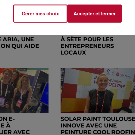
Gérer mes choix
Accepter et fermer
 : CARPENTRAS
FORUM DE L'ENTREPRIS
 ARIA, UNE
À SÈTE POUR LES
ION QUI AIDE
ENTREPRENEURS
LOCAUX
ON E-
SOLAR PAINT TOULOUS
E À
INNOVE AVEC UNE
IER AVEC
PEINTURE COOL ROOFI