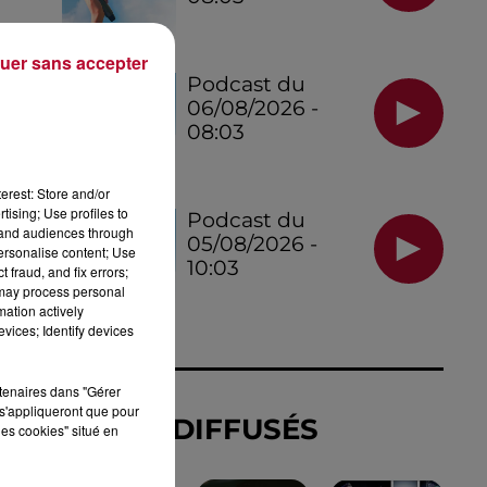
uer sans accepter
Podcast du
06/08/2026 -
08:03
erest: Store and/or
tising; Use profiles to
Podcast du
tand audiences through
05/08/2026 -
personalise content; Use
10:03
 fraud, and fix errors;
NE
 may process personal
mation actively
E
vices; Identify devices
rtenaires dans "Gérer
s'appliqueront que pour
TITRES DIFFUSÉS
les cookies" situé en