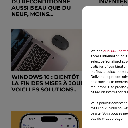
DU RECONDITIONNÉ
INVENTEN
AUSSI BEAU QUE DU
POUR RÉ
NEUF, MOINS...
BROSSAGE
We and
our (447) partn
access information on a 
select personalised ad
statistics or combinatio
profiles to select person
WINDOWS 10 : BIENTÔT
MONTPELL
Deliver and present adv
data such as IP address 
LA FIN DES MISES À JOUR,
TOULOUSE
requested; Use precise g
VOICI LES SOLUTIONS...
VERT AVEC
based on information tra
DAY
Vous pouvez accepter en 
mes choix". Vous pouvez
ce site. Vous pouvez met
bas de chaque page.