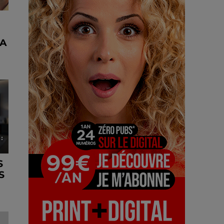
SA
S
S