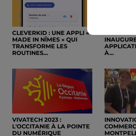
CLEVERKID : UNE APPLI «
VAUCLUSE
MADE IN NÎMES » QUI
INAUGURE
TRANSFORME LES
APPLICAT
ROUTINES...
À...
VIVATECH 2023 :
INNOVATI
L'OCCITANIE À LA POINTE
COMMERC
DU NUMÉRIQUE
MONTPELL