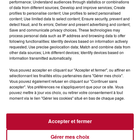
performance; Understand audiences through statistics or combinations
of data from different sources; Develop and improve services; Create
profiles to personalise content; Use profiles to select personalised
content; Use limited data to select content; Ensure security, prevent and
detect fraud, and fix errors; Deliver and present advertising and content;
Save and communicate privacy choices. These technologies may
CLEVERKID : UNE APPLI « MADE IN NÎMES
process personal data such as IP address and browsing data to offer
following functionalities: Identify devices based on information actively
» QUI TRANSFORME LES ROUTINES...
requested; Use precise geolocation data; Match and combine data from
other data sources; Link different devices; Identify devices based on
information transmitted automatically.
Vous pouvez accepter en cliquant sur "Accepter et fermer", ou affiner en
sélectionnant les finalités et/ou partenaires dans "Gérer mes choix".
Vous pouvez également refuser en cliquant sur "Continuer sans
accepter". Vos préférences ne s'appliqueront que pour ce site. Vous
pouvez mettre à jour vos choix, ou retirer votre consentement à tout
moment via le lien "Gérer les cookies" situé en bas de chaque page.
Accepter et fermer
VAUCLUSE : CARPENTRAS INAUGURE
Gérer mes choix
ARIA, UNE APPLICATION QUI AIDE À...