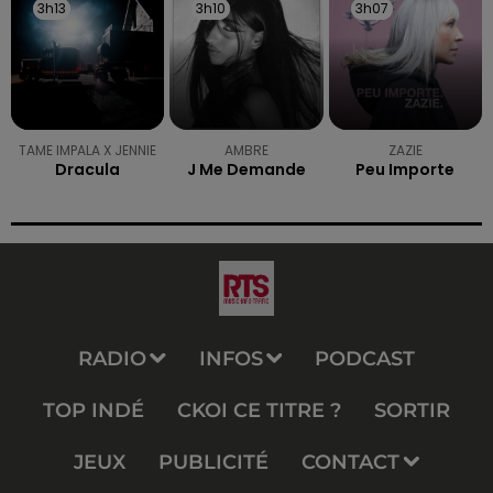
3h13
3h13
3h10
3h10
3h07
3h07
TAME IMPALA X JENNIE
AMBRE
ZAZIE
Dracula
J Me Demande
Peu Importe
RADIO
INFOS
PODCAST
TOP INDÉ
CKOI CE TITRE ?
SORTIR
JEUX
PUBLICITÉ
CONTACT